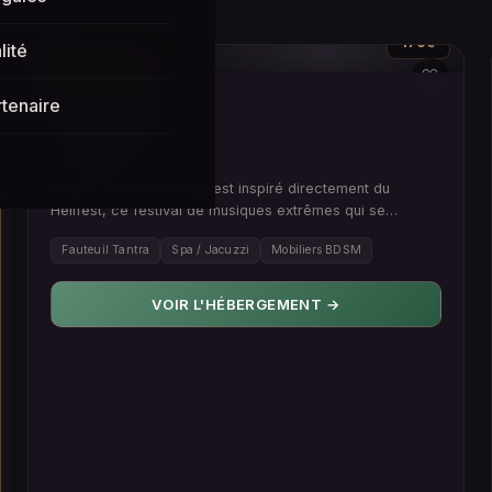
170€
lité
🌶️ PIMENTÉ
♡
Rock’mantic
rtenaire
📍 44190 Clisson
LOVE ROOM
Le gîte, le Rock’mantic, est inspiré directement du
Hellfest, ce festival de musiques extrêmes qui se
déroule chaque ann…
Fauteuil Tantra
Spa / Jacuzzi
Mobiliers BDSM
VOIR L'HÉBERGEMENT →