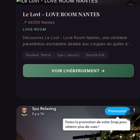
♡
Le Lovt - LOVE ROOM NANTES
📍 44300 Nantes
LOVE ROOM
Découvrez Le Lovt - Love Room Nantes, une véritable
parenthèse enchantée dédiée aux couples en quête d'un
week-end roman…
Fauteuil Tantra
Spa / Jacuzzi
Douche XXL
VOIR L'HÉBERGEMENT →
♡