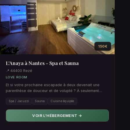
150€
L'Anaya à Nantes - Spa et Sauna
📍 44400 Rezé
LOVE ROOM
Et si votre prochaine escapade à deux devenait une
parenthèse de douceur et de volupté ? À seulement
quelques minutes du…
Spa / Jacuzzi
Sauna
Cuisine équipée
VOIR L'HÉBERGEMENT →