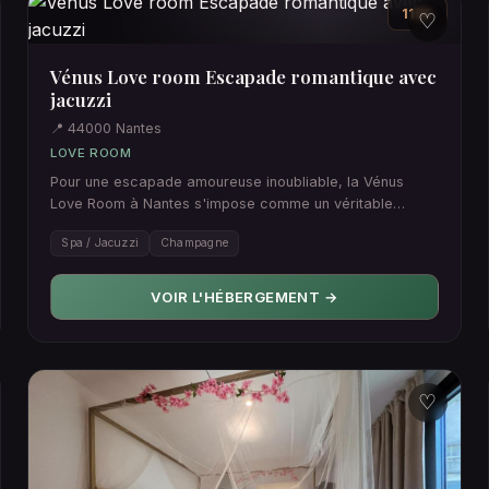
115€
♡
Vénus Love room Escapade romantique avec
jacuzzi
📍 44000 Nantes
LOVE ROOM
Pour une escapade amoureuse inoubliable, la Vénus
Love Room à Nantes s'impose comme un véritable
cocon de romance. Imagi…
Spa / Jacuzzi
Champagne
VOIR L'HÉBERGEMENT →
♡