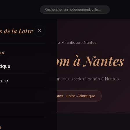
 de la Loire
✕
Accueil
›
Loire-Atlantique
›
Nantes
TS
Love Room à Nantes
tique
16 hébergements romantiques sélectionnés à Nantes
oire
16 love rooms · Loire-Atlantique
S