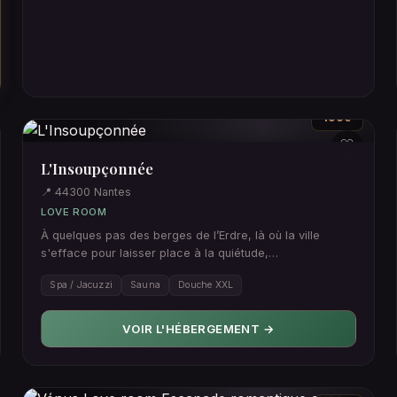
190€
♡
L'Insoupçonnée
📍 44300 Nantes
LOVE ROOM
À quelques pas des berges de l’Erdre, là où la ville
s'efface pour laisser place à la quiétude,
L’Insoupçonnée porte bie…
Spa / Jacuzzi
Sauna
Douche XXL
VOIR L'HÉBERGEMENT →