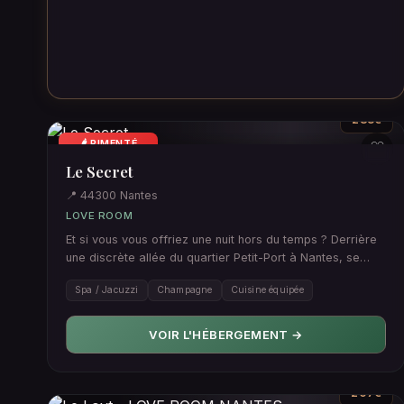
235€
🌶️ PIMENTÉ
♡
Le Secret
📍 44300 Nantes
LOVE ROOM
Et si vous vous offriez une nuit hors du temps ? Derrière
une discrète allée du quartier Petit-Port à Nantes, se
cache L…
Spa / Jacuzzi
Champagne
Cuisine équipée
VOIR L'HÉBERGEMENT →
207€