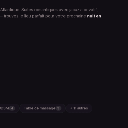
-Atlantique. Suites romantiques avec jacuzzi privatif,
trouvez le lieu parfait pour votre prochaine
nuit en
 BDSM
Table de massage
+ 11 autres
4
3