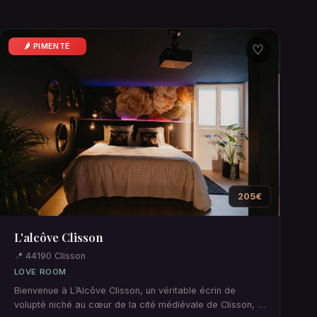
🌶️ PIMENTÉ
♡
205€
L'alcôve Clisson
📍 44190 Clisson
LOVE ROOM
Bienvenue à L’Alcôve Clisson, un véritable écrin de
volupté niché au cœur de la cité médiévale de Clisson, à