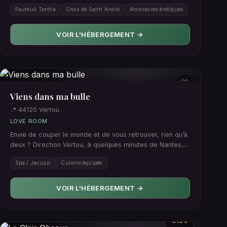
deux pas de…
Fauteuil Tantra
Croix de Saint André
Accessoires érotiques
VOIR L'HÉBERGEMENT →
♡
Viens dans ma bulle
📍 44120 Vertou
LOVE ROOM
Envie de couper le monde et de vous retrouver, rien qu’à
deux ? Direction Vertou, à quelques minutes de Nantes,
pour viv…
Spa / Jacuzzi
Cuisine équipée
VOIR L'HÉBERGEMENT →
315€