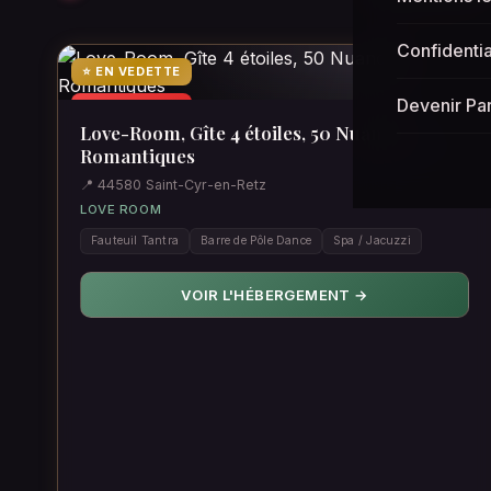
Confidentia
220€
⭐ EN VEDETTE
♡
Devenir Pa
🌶️ PIMENTÉ
Love-Room, Gîte 4 étoiles, 50 Nuances
Romantiques
📍 44580 Saint-Cyr-en-Retz
LOVE ROOM
Fauteuil Tantra
Barre de Pôle Dance
Spa / Jacuzzi
VOIR L'HÉBERGEMENT →