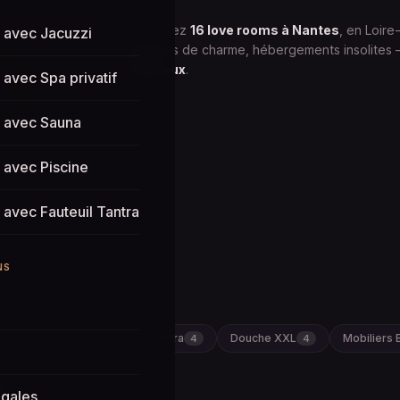
Découvrez
16 love rooms à Nantes
, en Loire
avec Jacuzzi
chambres de charme, hébergements insolites — 
amoureux
.
avec Spa privatif
 avec Sauna
avec Piscine
avec Fauteuil Tantra
NS
💰 Prix ↕
Jardin
Fauteuil Tantra
Douche XXL
Mobiliers
5
4
4
égales