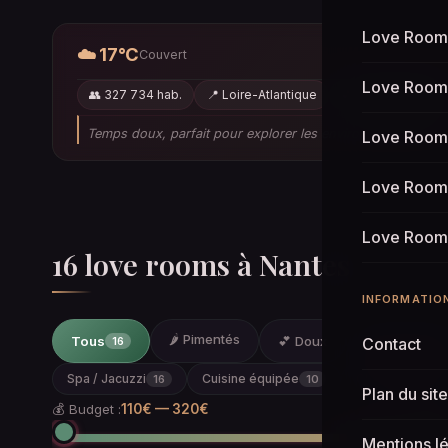
Love Room 
☁️ 17°C
Couvert
Love Room 
👥 327 734 hab.
📍 Loire-Atlantique
💕 16 love rooms
Temps doux, parfait pour explorer les environs à deux 🌤️
Love Room
Love Room 
Love Room 
16
love rooms à Nantes
INFORMATIO
🌶️ Pimentés
Tous
💕 Doux
❤️ Favoris
16
0
Contact
Spa / Jacuzzi
Cuisine équipée
Champagne
16
10
5
Plan du site
💰 Budget :
110€ — 320€
Mentions l