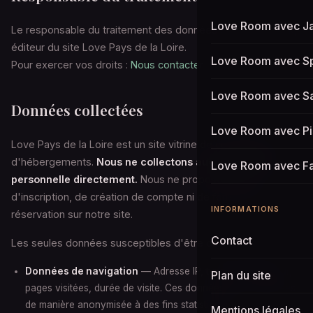
Love Room avec J
Le responsable du traitement des données est YesWeRank,
éditeur du site Love Pays de la Loire.
Love Room avec Spa
Pour exercer vos droits :
Nous contacter
Love Room avec S
Données collectées
Love Room avec Pi
Love Pays de la Loire est un site vitrine de comparaison
d'hébergements.
Nous ne collectons aucune donnée
Love Room avec Fau
personnelle directement.
Nous ne proposons pas
d'inscription, de création de compte ni de formulaire de
INFORMATIONS
réservation sur notre site.
Contact
Les seules données susceptibles d'être collectées sont :
Données de navigation
— Adresse IP, type de navigateur,
Plan du site
pages visitées, durée de visite. Ces données sont collectées
de manière anonymisée à des fins statistiques.
Mentions légales